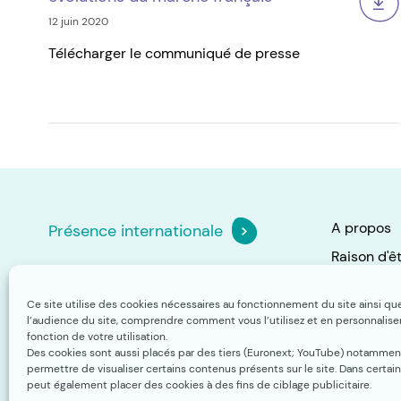
12 juin 2020
Télécharger le communiqué de presse
A propos
Présence internationale
Raison d'ê
Contact
Nos enga
Ce site utilise des cookies nécessaires au fonctionnement du site ainsi q
Actualités
l’audience du site, comprendre comment vous l’utilisez et en personnalise
© Verallia 2020
fonction de votre utilisation.
Investisse
Des cookies sont aussi placés par des tiers (Euronext; YouTube) notammen
permettre de visualiser certains contenus présents sur le site. Dans certai
peut également placer des cookies à des fins de ciblage publicitaire.