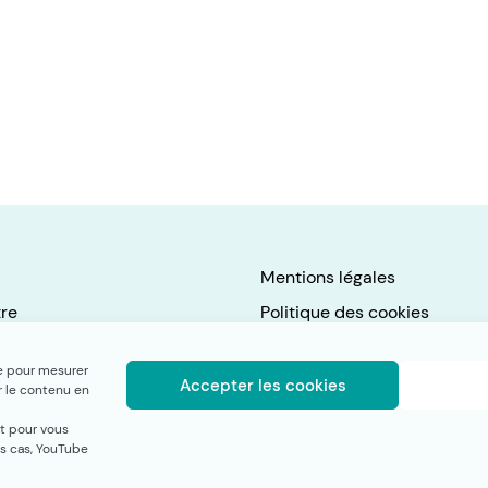
Mentions légales
tre
Politique des cookies
gements
Index de l'égalité profession
ue pour mesurer
Accessibilité : non conforme
Accepter les cookies
r le contenu en
urs
t pour vous
ns cas, YouTube